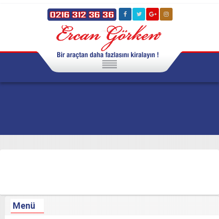
HAKKIMIZDA
HİZMETLERİMİZ
FARKIMIZ
REFERANSLARIMIZ
Menü
HABERLER